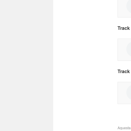
Track 
Track 
Aquesta