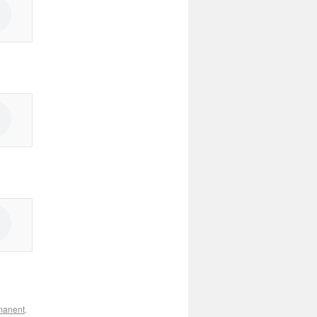
manent
.