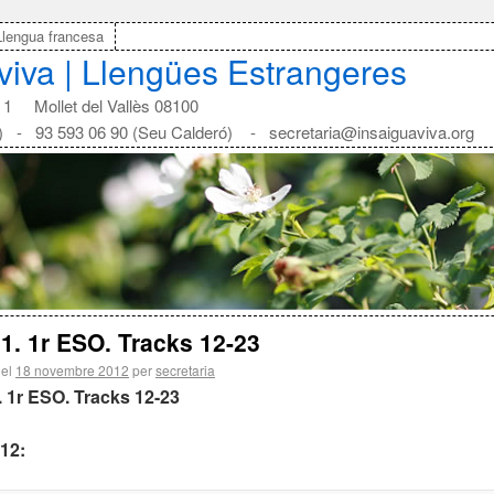
Llengua francesa
aviva | Llengües Estrangeres
1 Mollet del Vallès 08100
) - 93 593 06 90 (Seu Calderó) - secretaria@insaiguaviva.org
 1. 1r ESO. Tracks 12-23
 el
18 novembre 2012
per
secretaria
. 1r ESO. Tracks 12-23
12: