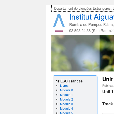
Departament de Llengües Estrangeres. 
Institut Aigu
Rambla de Pompeu Fabra, 
93 593 24 36 (Seu Rambla
Unit
1r ESO Francès
Livres
Publicat
Module 0
Unit 1
Module 1
Module 2
Track 
Module 3
Module 4
Module 5