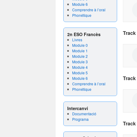
Module 6
Comprendre à l’oral
Phonétique
Track 
2n ESO Francès
Livres
Module 0
Module 1
Module 2
Module 3
Module 4
Module 5
Track 
Module 6
Comprendre à l’oral
Phonétique
Intercanvi
Documentació
Programa
Track 