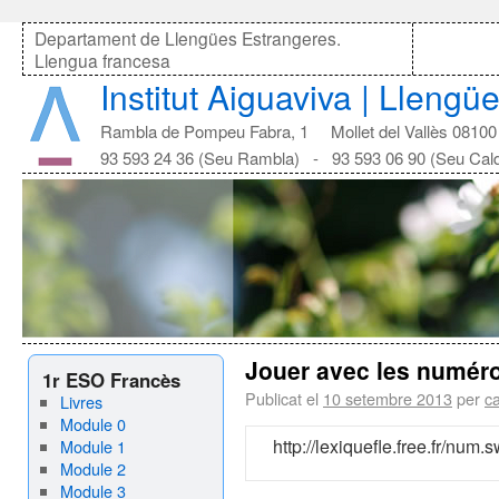
Departament de Llengües Estrangeres.
Llengua francesa
Institut Aiguaviva | Lleng
Rambla de Pompeu Fabra, 1 Mollet del Vallès 08100
93 593 24 36 (Seu Rambla) - 93 593 06 90 (Seu Cal
Jouer avec les numér
1r ESO Francès
Publicat el
10 setembre 2013
per
c
Livres
Module 0
http://lexiquefle.free.fr/num.s
Module 1
Module 2
Module 3