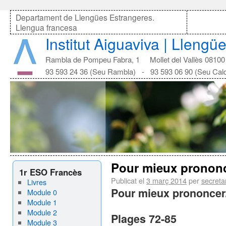
Departament de Llengües Estrangeres.
Llengua francesa
Institut Aiguaviva | Lleng
Rambla de Pompeu Fabra, 1 Mollet del Vallès 08100
93 593 24 36 (Seu Rambla) - 93 593 06 90 (Seu Cal
Pour mieux prononc
1r ESO Francès
Publicat el
3 març 2014
per
secreta
Livres
Pour mieux prononcer.
Module 0
Module 1
Module 2
Plages 72-85
Module 3