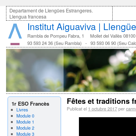
Departament de Llengües Estrangeres.
Llengua francesa
Institut Aiguaviva | Lleng
Rambla de Pompeu Fabra, 1 Mollet del Vallès 08100
93 593 24 36 (Seu Rambla) - 93 593 06 90 (Seu Cal
Fêtes et traditions
1r ESO Francès
Publicat el
1 octubre 2017
per
carm
Livres
Module 0
Module 1
Module 2
Module 3