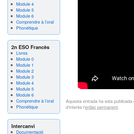
Module 4
Module 5
Module 6
Comprendre à l’oral
Phonétique
2n ESO Francès
Livres
Module 0
Module 1
Module 2
Module 3
Module 4
Module 5
Module 6
Comprendre à l’oral
Aquesta entrada ha esta publicada
Phonétique
d'interès l'
enllaç permanent
.
Intercanvi
Documentació