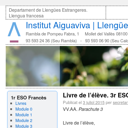
Departament de Llengües Estrangeres.
Llengua francesa
Institut Aiguaviva | Lleng
Rambla de Pompeu Fabra, 1 Mollet del Vallès 08100
93 593 24 36 (Seu Rambla) - 93 593 06 90 (Seu Cal
Livre de l’élève. 3r ES
1r ESO Francès
Publicat el
3 juliol 2015
per
secretar
Livres
Module 0
VV.AA.
Parachute 3
Module 1
Module 2
Livre de l’élève,
Module 3