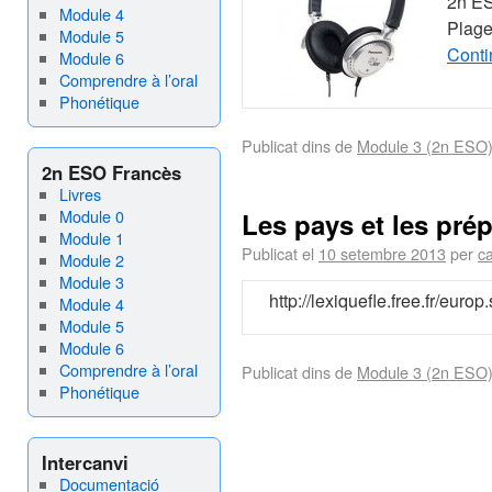
2n E
Module 4
Plage
Module 5
Conti
Module 6
Comprendre à l’oral
Phonétique
Publicat dins de
Module 3 (2n ESO
2n ESO Francès
Livres
Module 0
Les pays et les pré
Module 1
Publicat el
10 setembre 2013
per
c
Module 2
Module 3
http://lexiquefle.free.fr/europ
Module 4
Module 5
Module 6
Comprendre à l’oral
Publicat dins de
Module 3 (2n ESO
Phonétique
Intercanvi
Documentació