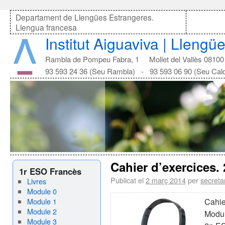
Departament de Llengües Estrangeres.
Llengua francesa
Institut Aiguaviva | Lleng
Rambla de Pompeu Fabra, 1 Mollet del Vallès 08100
93 593 24 36 (Seu Rambla) - 93 593 06 90 (Seu Cal
Cahier d’exercices.
1r ESO Francès
Publicat el
2 març 2014
per
secreta
Livres
Module 0
Module 1
Cahie
Module 2
Modu
Module 3